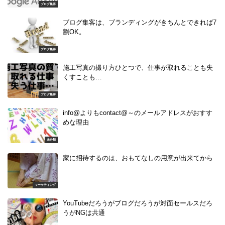
ブログ集客
ブログ集客は、ブランディングがきちんとできれば7
割OK。
ブログ集客
施工写真の撮り方ひとつで、仕事が取れることも失
くすことも…
ブログ集客
info@よりもcontact@～のメールアドレスがおすす
めな理由
未分類
家に招待するのは、おもてなしの用意が出来てから
マーケティング
YouTubeだろうがブログだろうが対面セールスだろ
うがNGは共通