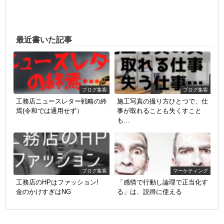
最近書いた記事
ブログ集客
ブログ集客
工務店ニュースレター戦略の終
施工写真の撮り方ひとつで、仕
焉(令和では通用せず）
事が取れることも失くすこと
も…
ブログ集客
マーケティング
工務店のHPはファッション!
「感情で行動し論理で正当化す
金のかけすぎはNG
る」は、説得に使える